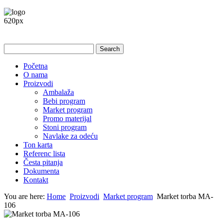
Početna
O nama
Proizvodi
Ambalaža
Bebi program
Market program
Promo materijal
Stoni program
Navlake za odeću
Ton karta
Referenc lista
Česta pitanja
Dokumenta
Kontakt
You are here:
Home
Proizvodi
Market program
Market torba MA-
106