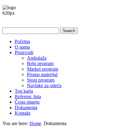
Početna
O nama
Proizvodi
Ambalaža
Bebi program
Market program
Promo materijal
Stoni program
Navlake za odeću
Ton karta
Referenc lista
Česta pitanja
Dokumenta
Kontakt
You are here:
Home
Dokumenta